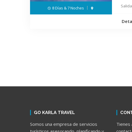
Salida
8 Días & 7 Noches
Deta
GO KARLA TRAVEL
CON
Somos una empresa de servicios
Tienes 
turísticos asesorando, planificando y
contact