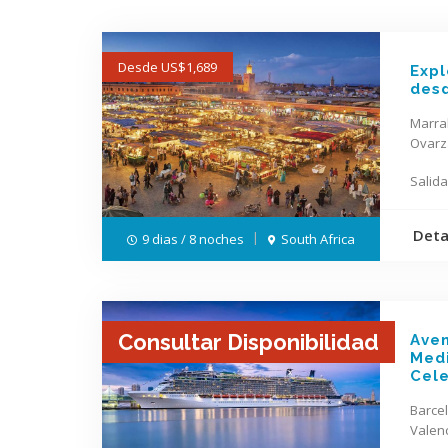
Desde US$1,689
Expl
des
Marra
Ovarz
Salida
Deta
9 dias / 8 noches
South Africa
Consultar Disponibilidad
Aven
Medi
Cele
Barcel
Valenc