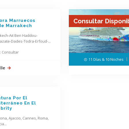
Consultar Disponi
ora Marruecos
de Marrakech
kech-Ait Ben Haddou-
azate-Dades-Todra-Erfoud-...
: Consultar
11 Días & 10 Noches
lle
tura Por El
terráneo En El
brity
ona, Ajaccio, Cannes, Roma,
ia...