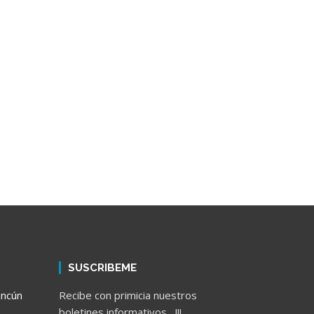
SUSCRIBEME
ancún
Recibe con primicia nuestros
boletines informativos....!!!