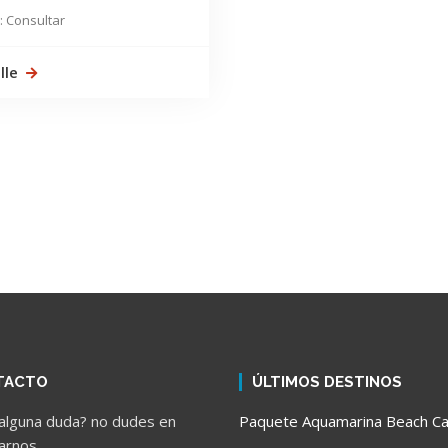
: Consultar
lle
TACTO
ÚLTIMOS DESTINOS
alguna duda? no dudes en
Paquete Aquamarina Beach C
arnos.