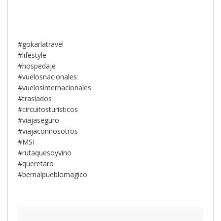
#gokarlatravel
#lifestyle
#hospedaje
#vuelosnacionales
#vuelosinternacionales
#traslados
#circuitosturisticos
#viajaseguro
#viajaconnosotros
#MSI
#rutaquesoyvino
#queretaro
#bernalpueblomagico