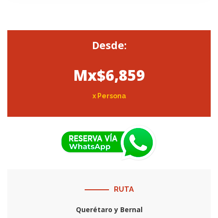
Desde:
Mx$6,859
x Persona
RUTA
Querétaro y Bernal