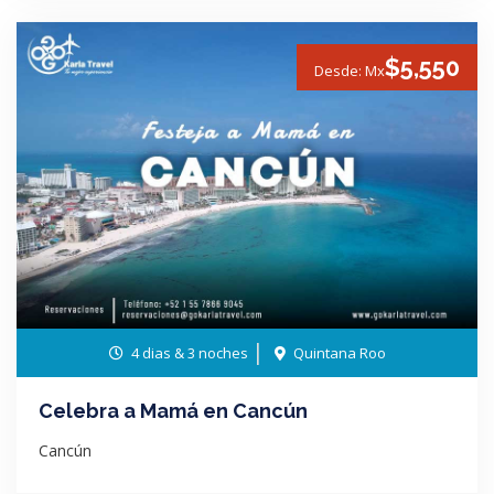
$5,550
Desde: Mx
4 dias & 3 noches
Quintana Roo
Celebra a Mamá en Cancún
Cancún