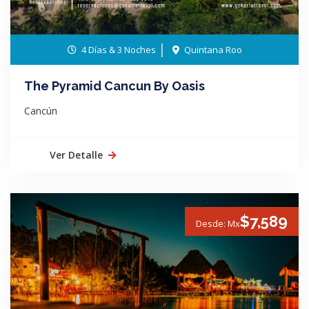
4 Días & 3 Noches
Quintana Roo
The Pyramid Cancun By Oasis
Cancún
Ver Detalle
$7,589
Desde: Mx