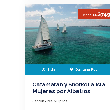
$74
Desde: Mx
1 dia
Quintana Roo
Catamarán y Snorkel a Isla
Mujeres por Albatros
Cancun -Isla Mujeres