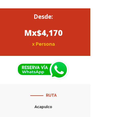
Desde:
Mx$4,170
x Persona
RUTA
Acapulco