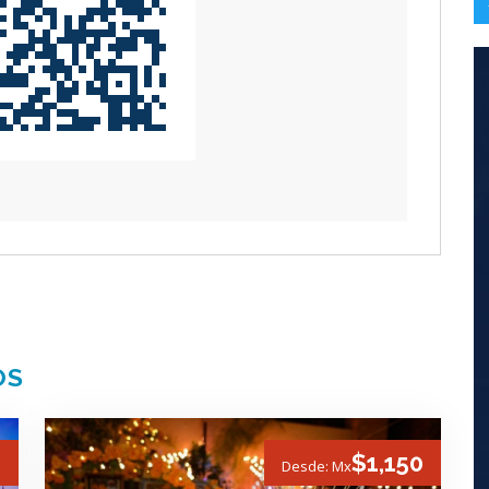
OS
0
$1,150
Desde: Mx