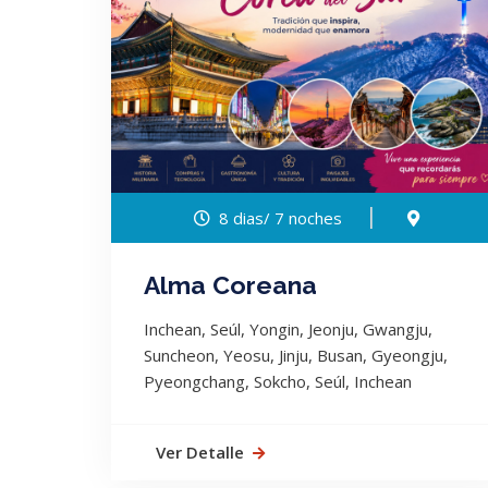
8 dias/ 7 noches
Alma Coreana
Inchean, Seúl, Yongin, Jeonju, Gwangju,
Suncheon, Yeosu, Jinju, Busan, Gyeongju,
Pyeongchang, Sokcho, Seúl, Inchean
Ver Detalle