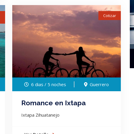
Cotizar
9
6 dias / 5 noches
Guerrero
Romance en Ixtapa
Ixtapa Zihuatanejo