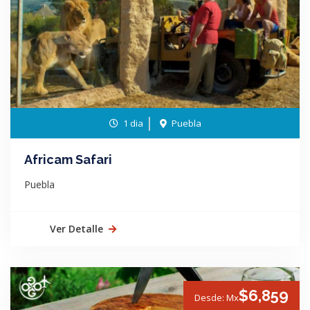
1 dia
Puebla
Africam Safari
Puebla
Ver Detalle
$6,859
Desde: Mx