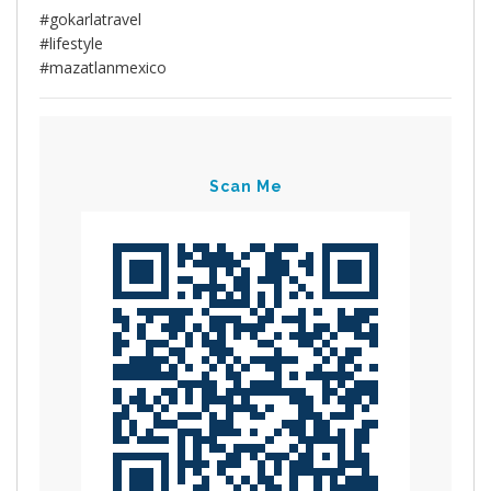
#gokarlatravel
#lifestyle
#mazatlanmexico
Scan Me