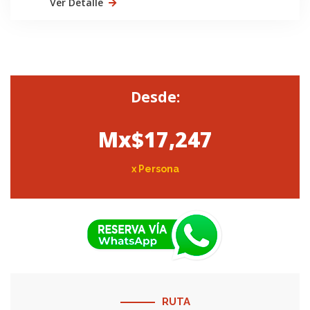
Ver Detalle
Desde:
Mx$17,247
x Persona
RUTA