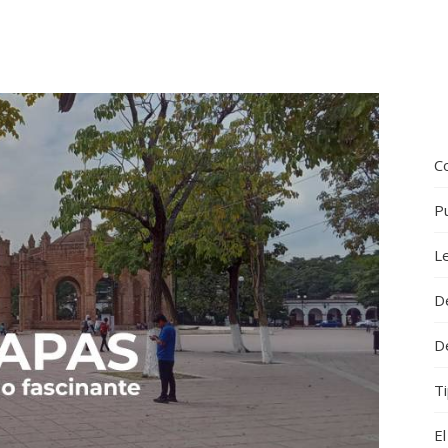
Co
P
L
D
D
Ti
El