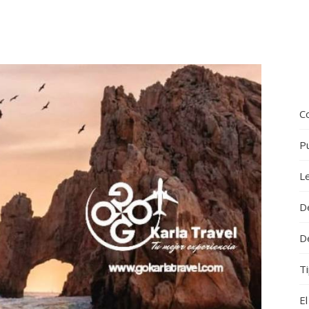
Co
P
L
D
D
Ti
El