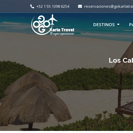
+52 1 55 1398 6254
reservaciones@gokarlatra
DESTINOS
P
Los Cab