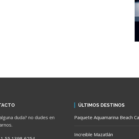
TACTO
ÚLTIMOS DESTINOS
alguna duda? no dudes en
Paquete Aquamarina Beach C
arnos.
Increible Mazatlán
1 55 1398 6254