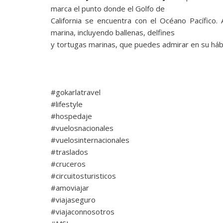
marca el punto donde el Golfo de
California se encuentra con el Océano Pacífic
marina, incluyendo ballenas, delfines
y tortugas marinas, que puedes admirar en su hábi
#gokarlatravel
#lifestyle
#hospedaje
#vuelosnacionales
#vuelosinternacionales
#traslados
#cruceros
#circuitosturisticos
#amoviajar
#viajaseguro
#viajaconnosotros