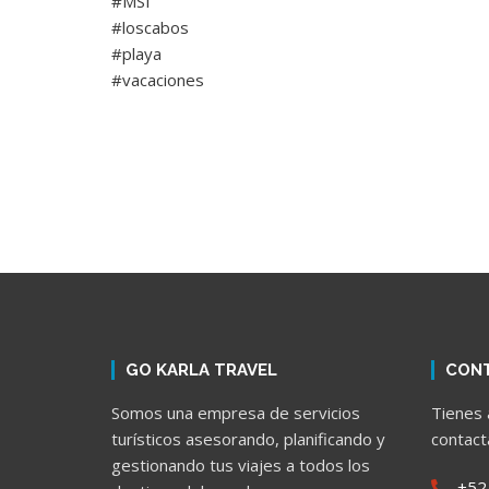
#MSI
#loscabos
#playa
#vacaciones
GO KARLA TRAVEL
CON
Somos una empresa de servicios
Tienes 
turísticos asesorando, planificando y
contact
gestionando tus viajes a todos los
+52 